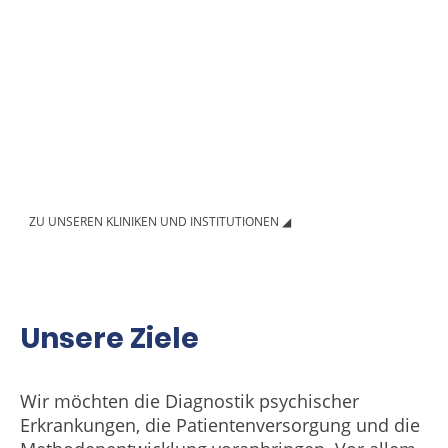
Sie haben Interesse daran, an der Verbesserung
der Beschreibung psychischer Erkrankungen
mitzuarbeiten? Aktuell finden Sie lokale
Stellenausschreibungen für das Projekt auf den
jeweiligen Websites der beteiligten
Institutionen. Auf zentrale Ausschreibungen für
DYNAMIC
werden wir zukünftig auch an dieser
Stelle verweisen.
ZU UNSEREN KLINIKEN UND INSTITUTIONEN ◢
Unsere Ziele
Wir möchten die Diagnostik psychischer
Erkrankungen, die Patientenversorgung und die