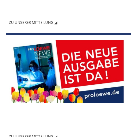
Konsortium sowie geladene Gäste zusammen, um sich über die aktuellen
Entwicklungen des Forschungsprojekts auszutauschen und die
Zusammenarbeit zu stärken.
ZU UNSERER MITTEILUNG ◢
In der Märzausgabe 2026 der ProLOEWE News berichtet das LOEWE-
Zentrum DYNAMIC über die interessanten Einblicke in das
Forschungsfeld rund um Mental Health durch den hauseigenen Podcast
des Zentrums.
ZU UNSERER MITTEILUNG ◢