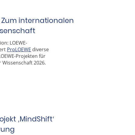
n. Zum internationalen
ssenschaft
sion: LOEWE-
ert
ProLOEWE
diverse
LOEWE-Projekten für
 Wissenschaft 2026.
ojekt
MindShift
‚
‘
erung