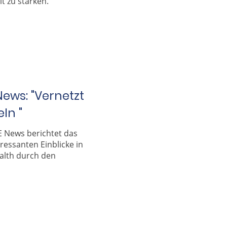
 zu stärken.
ews: "Vernetzt
ln "
 News berichtet das
essanten Einblicke in
alth durch den