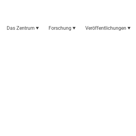
Das Zentrum
Forschung
Veröffentlichungen
ungen und Interviews
ist geprägt von den unterschiedlichsten
itutionen, die gemeinsam an neuen Erkenntnissen
 deren Behandlung arbeiten. Hier finden Sie eine
ovisueller Materialien und Berichte
, die sich nähe