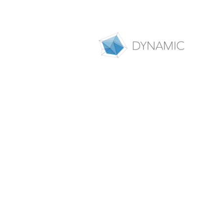
Berichte, Mitteil
Unsere Forschung in DYNAMIC 
Forschungsbereichen und Inst
über psychische Störungen und
Auswahl verschiedener audi
mit dem Projekt befassen.